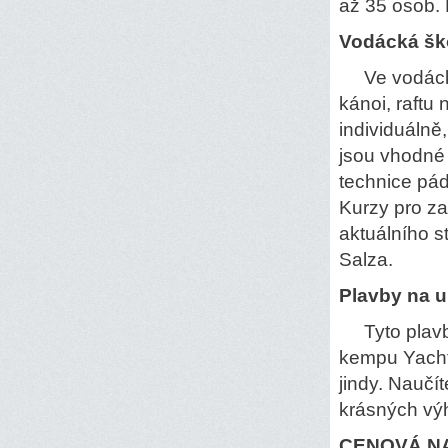
až 35 osob.
Vodácká šk
Ve vodácké 
kánoi, raftu
individuálně
jsou vhodné 
technice pád
Kurzy pro za
aktuálního s
Salza.
Plavby na 
Tyto plavby
kempu Yacht
jindy. Naučí
krásných výh
CENOVÁ N