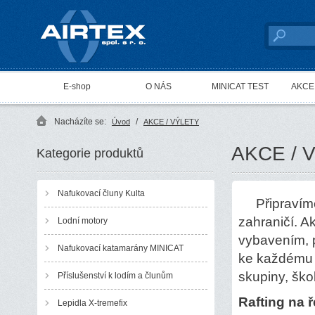
AIRTEX spol. s r. o.
E-shop
O NÁS
MINICAT TEST
AKCE 
Nacházíte se:
/
Úvod
AKCE / VÝLETY
AKCE / 
Kategorie produktů
Nafukovací čluny Kulta
Připravíme 
zahraničí. A
Lodní motory
vybavením, 
Nafukovací katamarány MINICAT
ke každému z
skupiny, škol
Příslušenství k lodím a člunům
Rafting na 
Lepidla X-tremefix