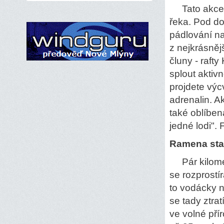
Tato akce j
řeka. Pod d
pádlování na
z nejkrásně
čluny - raft
splout aktivn
projdete výc
adrenalin. A
také oblíben
jedné lodi".
Ramena sta
Pár kilomet
se rozprostí
to vodácky n
se tady ztra
ve volné pří