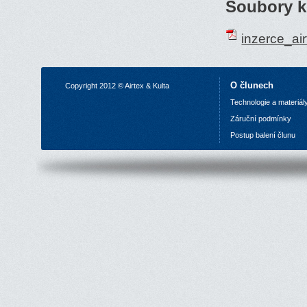
Soubory k
inzerce_ai
O člunech
Copyright 2012 © Airtex & Kulta
Technologie a materiál
Z
áruční podmínky
P
ostup balení člunu