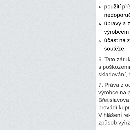
použití p
nedoporu
úpravy a 
výrobcem
účast na 
soutěže.
6. Tato záru
s poškozením
skladování, 
7. Práva z o
výrobce na ad
Břetislavova
provádí kup
V hlášení r
způsob vyří