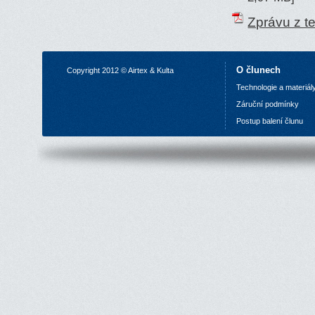
Zprávu z t
O člunech
Copyright 2012 © Airtex & Kulta
Technologie a materiál
Z
áruční podmínky
P
ostup balení člunu