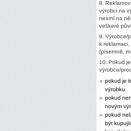
8. Reklamov
výrobci na 
nesmí na ně
veškeré půvo
9. Výrobce/p
k reklamaci,
(písemně, ma
10. Pokud j
výrobce/prod
pokud je 
výrobku
pokud nen
novým vý
pokud nel
být kupuj