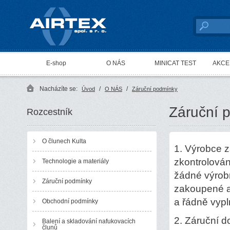
AIRTEX spol. s r. o.
E-shop
O NÁS
MINICAT TEST
AKCE 
Nacházíte se:
/
/
Úvod
O NÁS
Záruční podmínky
Záruční 
Rozcestník
O člunech Kulta
1. Výrobce z
zkontrolován
Technologie a materiály
žádné výrob
Záruční podmínky
zakoupené a
a řádně vyp
Obchodní podmínky
2. Záruční d
Balení a skladování nafukovacích
člunů