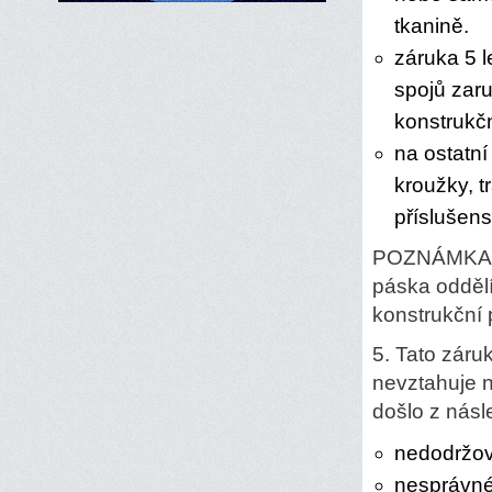
tkanině.
záruka 5 l
spojů zaru
konstrukč
na ostatní
kroužky, tr
příslušens
POZNÁMKA: S
páska oddělí
konstrukční 
5. Tato záru
nevztahuje n
došlo z násl
nedodržov
nesprávné