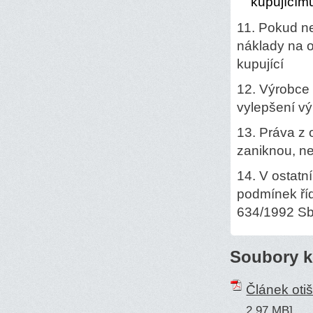
kupujícímu
11. Pokud n
náklady na 
kupující
12. Výrobce 
vylepšení vý
13. Práva z 
zaniknou, ne
14. V ostatn
podmínek říd
634/1992 Sb.
Soubory k
Článek oti
2,97 MB]