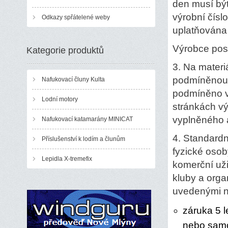
den musí být
výrobní čísl
Odkazy spřátelené weby
uplatňována 
Výrobce pos
Kategorie produktů
3. Na materi
podmíněnou z
Nafukovací čluny Kulta
podmíněno v
Lodní motory
stránkách v
vyplněného a
Nafukovací katamarány MINICAT
4. Standardn
Příslušenství k lodím a člunům
fyzické osob
Lepidla X-tremefix
komerční uži
kluby a orga
uvedenými n
záruka 5 l
nebo samo