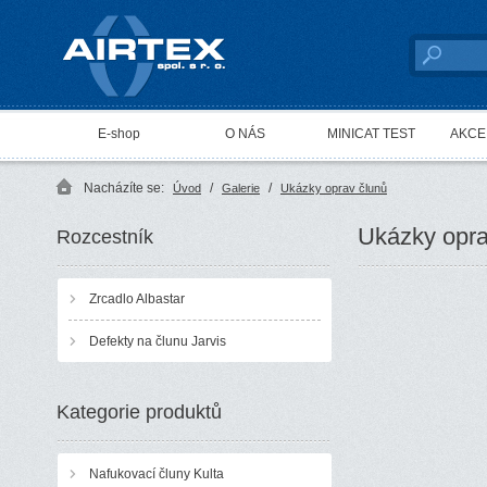
AIRTEX spol. s r. o.
E-shop
O NÁS
MINICAT TEST
AKCE 
Nacházíte se:
/
/
Úvod
Galerie
Ukázky oprav člunů
Ukázky opra
Rozcestník
Zrcadlo Albastar
Defekty na člunu Jarvis
Kategorie produktů
Nafukovací čluny Kulta