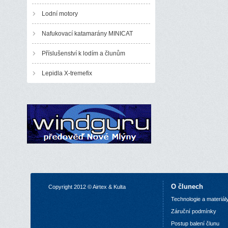
Lodní motory
Nafukovací katamarány MINICAT
Příslušenství k lodím a člunům
Lepidla X-tremefix
O člunech
Copyright 2012 © Airtex & Kulta
Technologie a materiál
Z
áruční podmínky
P
ostup balení člunu