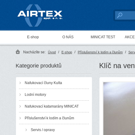
AIRTEX spol. s r. o.
E-shop
O NÁS
MINICAT TEST
AKCE 
Nacházíte se:
/
/
/
Úvod
E-shop
Příslušenství k lodím a člunům
Serv
Klíč na v
Kategorie produktů
Nafukovací čluny Kulta
Lodní motory
Nafukovací katamarány MINICAT
Příslušenství k lodím a člunům
Servis / opravy