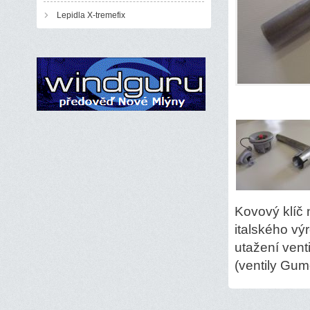
Lepidla X-tremefix
Kovový klíč 
italského v
utažení vent
(ventily Gu