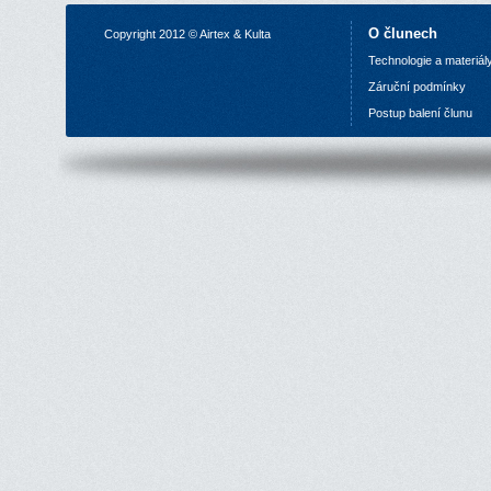
O člunech
Copyright 2012 © Airtex & Kulta
Technologie a materiál
Z
áruční podmínky
P
ostup balení člunu