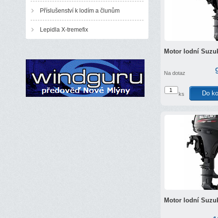
Příslušenství k lodím a člunům
Lepidla X-tremefix
Motor lodní Suzu
Na dotaz
ks
Motor lodní Suzu