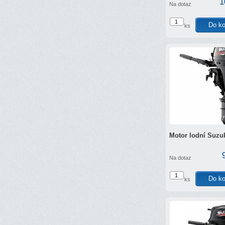
1
Na dotaz
ks
Motor lodní Suzu
Na dotaz
ks