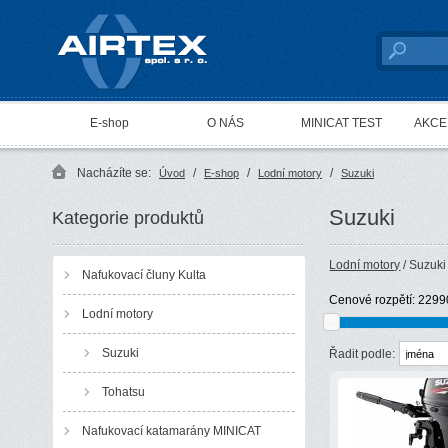
AIRTEX spol. s r. o.
E-shop
O NÁS
MINICAT TEST
AKCE 
Nacházíte se:
/
/
/
Úvod
E-shop
Lodní motory
Suzuki
Suzuki
Kategorie produktů
Lodní motory
/ Suzuki
Nafukovací čluny Kulta
Cenové rozpětí:
2299
Lodní motory
Suzuki
Řadit podle:
Tohatsu
Nafukovací katamarány MINICAT