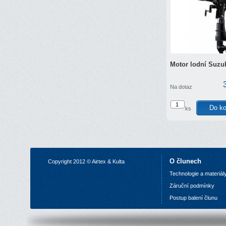
Motor lodní Suzu
Na dotaz
ks
O člunech
Copyright 2012 © Airtex & Kulta
Technologie a materiál
Z
áruční podmínky
P
ostup balení člunu