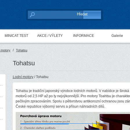
MINICAT TEST
AKCE / VÝLETY
INFORMACE
Galerie
/
 motory
Tohatsu
Tohatsu
Lodní motory
/ Tohatsu
Tohatsu je tradiční japonský výrobce lodních motorů. V nabídce je širok
motorů od 2,5 HP až po ty nejvýkonnější. Pro motory Toahtsu je charakter
pečlivým zpracováním. Spolu s pětivrstvou antikorozní ochranou jsou zár
České republice výborný servis a přísun náhradních dílů.