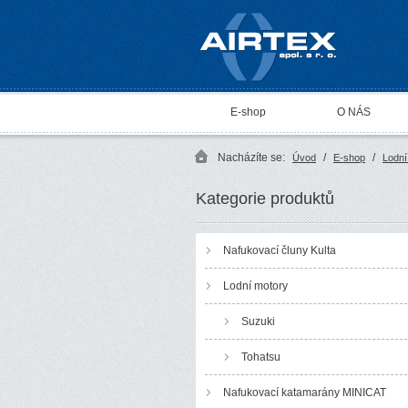
AIRTEX spol. s r. o.
E-shop
O NÁS
Nacházíte se:
/
/
Úvod
E-shop
Lodní
Kategorie produktů
Nafukovací čluny Kulta
Lodní motory
Suzuki
Tohatsu
Nafukovací katamarány MINICAT