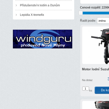
Příslušenství k lodím a člunům
Cenové rozpětí:
2299
Lepidla X-tremefix
Řadit podle:
Motor lodní Suzu
Na dotaz
ks