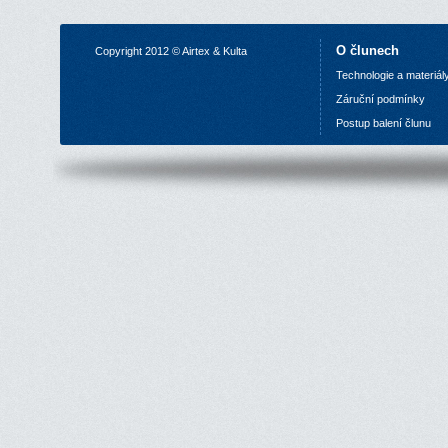
O člunech
Copyright 2012 © Airtex & Kulta
Technologie a materiál
Z
áruční podmínky
P
ostup balení člunu