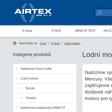
AIRTEX spol. s r. o.
E-shop
O NÁS
MINICAT TEST
AKCE 
Nacházíte se:
/
/
Úvod
E-shop
Lodní motory
Lodní mo
Kategorie produktů
Nafukovací čluny Kulta
Nabízíme spo
Mercury. Vše
Lodní motory
zajišťujeme 
Suzuki
dodávek náh
motory pro r
Tohatsu
Nafukovací katamarány MINICAT