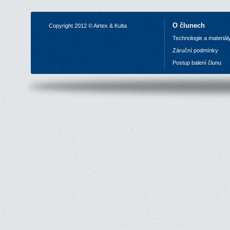
O člunech
Copyright 2012 © Airtex & Kulta
Technologie a materiál
Z
áruční podmínky
P
ostup balení člunu