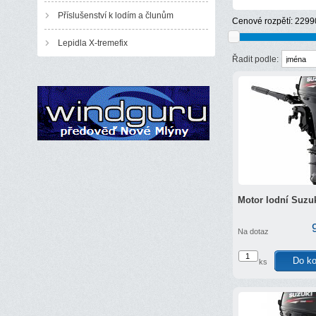
Příslušenství k lodím a člunům
Cenové rozpětí:
2299
Lepidla X-tremefix
Řadit podle:
Motor lodní Suzu
Na dotaz
ks