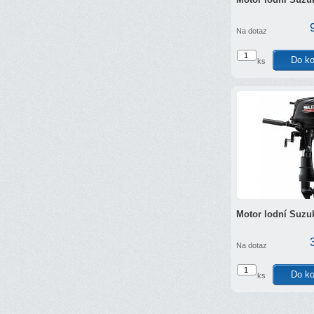
Na dotaz
ks
Motor lodní Suzu
Na dotaz
ks