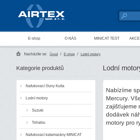
AIRTEX spol. s r. o.
E-shop
O NÁS
MINICAT TEST
AKCE 
Nacházíte se:
/
/
Úvod
E-shop
Lodní motory
Lodní motor
Kategorie produktů
Nafukovací čluny Kulta
Nabízíme spo
Mercury. Vše
Lodní motory
zajišťujeme 
Suzuki
dodávek náh
motory pro r
Tohatsu
Nafukovací katamarány MINICAT