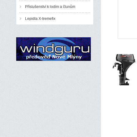
Příslušenství k lodím a člunům
Lepidla X-tremefix