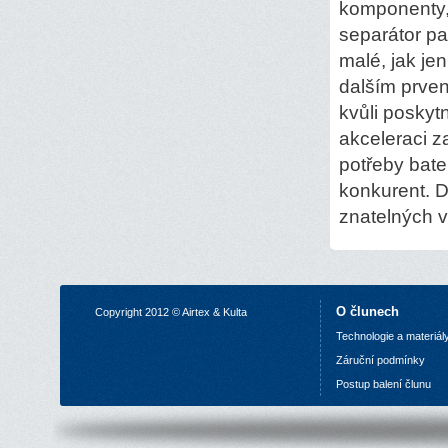
komponenty, 
separátor par
malé, jak je
dalším prvens
kvůli poskyt
akceleraci z
potřeby bater
konkurent. D
znatelných v
O člunech
Copyright 2012 © Airtex & Kulta
Technologie a materiál
Z
áruční podmínky
P
ostup balení člunu