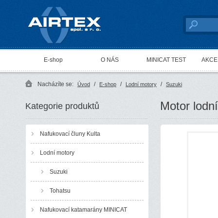
AIRTEX spol. s r. o.
E-shop
O NÁS
MINICAT TEST
AKCE 
Nacházíte se:
/
/
/
Úvod
E-shop
Lodní motory
Suzuki
Motor lodn
Kategorie produktů
Nafukovací čluny Kulta
Lodní motory
Suzuki
Tohatsu
Nafukovací katamarány MINICAT