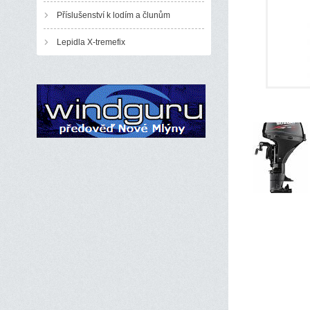
Příslušenství k lodím a člunům
Lepidla X-tremefix