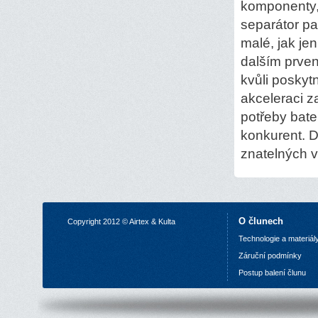
komponenty, 
separátor par
malé, jak je
dalším prvens
kvůli poskyt
akceleraci z
potřeby bater
konkurent. D
znatelných v
O člunech
Copyright 2012 © Airtex & Kulta
Technologie a materiál
Z
áruční podmínky
P
ostup balení člunu