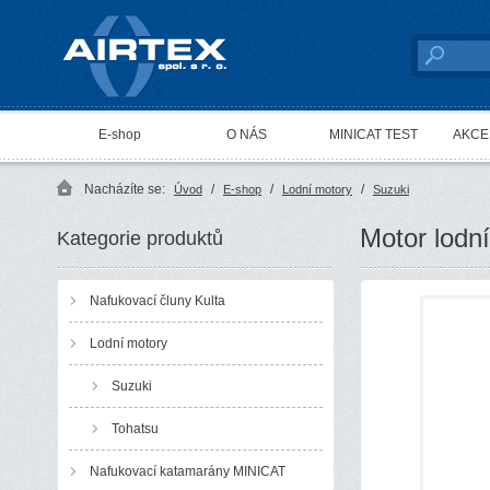
AIRTEX spol. s r. o.
E-shop
O NÁS
MINICAT TEST
AKCE 
Nacházíte se:
/
/
/
Úvod
E-shop
Lodní motory
Suzuki
Motor lodn
Kategorie produktů
Nafukovací čluny Kulta
Lodní motory
Suzuki
Tohatsu
Nafukovací katamarány MINICAT