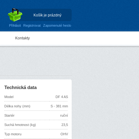
Košík je prázdný
Přihlásit
Registrovat
Zapomenuté heslo
Kontakty
Technická data
Model
DF 4 AS
Délka nohy (mm)
S - 381 mm
Startér
ruční
Suchá hmotnost (kg)
23,5
Typ motoru
OHV