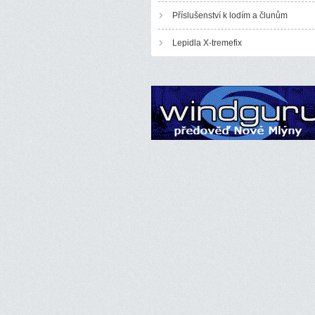
Příslušenství k lodím a člunům
Lepidla X-tremefix