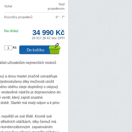
Nad
Výfuk
propellerem
Rozměry propellerů
6" - 7"
34 990 Kč
Na dotaz
28 917,36 Kč bez DPH
ks
ášet uživatelům nejmenších motorů
hou) a dvou madel značně usnadňuje
zjednodušeny díky možnosti uložit
ného oběhu oleje doplněný o olejový
vo z vestavěné nádrže je dopravováno do
ventil, který zajistí snadné
 době. Startér má malý odpor a k jeho
ejvětší ve své třídě. Kromě své
 středních otáčkách, díky čemuž má
ním kondenzátorovým zapalováním.