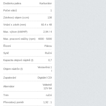
Dodávka paliva
Karburátor
Počet válců
1
Zdvihový objem (ccm)
138
Vrtání x zdvih (mm)
60.4 x 48
Max. výkon (kW/HP)
2,94 / 4
Max. pracovní otáčky (rpm)
4000 - 5000
Řízení
Pákou
Sytič
Ruční
Kapacita olejové náplně (l)
0,7
Vestavěná 1
Objem nádrže (l)
l
Zapalování
Digitální CDI
Volitelně
Alternátor
12V 6A
Trim
ruční
Převodový poměr
1,92 : 1