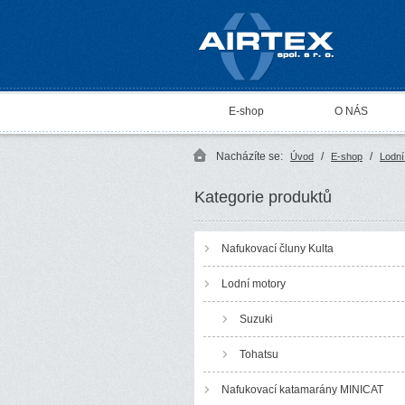
AIRTEX spol. s r. o.
E-shop
O NÁS
Nacházíte se:
/
/
Úvod
E-shop
Lodní
Kategorie produktů
Nafukovací čluny Kulta
Lodní motory
Suzuki
Tohatsu
Nafukovací katamarány MINICAT