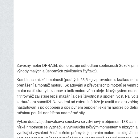
Závěsný motor DF 4AS/L demonstruje odhodlání společnosti Suzuki přin
výhody malých a úsporných závěsných čtyřtaktů.
Kombinace nízké hmotnosti (pouhých 23,5 kg v provedení s krátkou no
přenášení a montáž motoru. Skladování a převoz těchto motorů je velmi 
motor na tři strany bez obav o únik motorového oleje. Nový systém nuce
filtr rovněž zajišťuje lepší mazání a delší životnost a spolehlivost. Pali
karburátoru samotíží. Na vedení od externí nádrže je uvnitř motoru zpětný 
nastartování i po odpojení a opětovném připojení externí nádrže po delší
ručnímu použití není třeba nadměrné síly.
Výkon dodává jednoválcová soustava se zdvihovým objemem 138 ccm – n
nízké hmotnosti se vyznačuje vynikajícím točivým momentem v nízkých a
vynikající zrychlení. V námořním průmyslu je prvním motorem s digitál