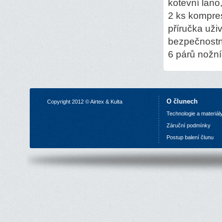
kotevní lano
2 ks kompre
příručka uživ
bezpečnostn
6 párů nožn
O člunech
Copyright 2012 © Airtex & Kulta
Technologie a materiál
Z
áruční podmínky
P
ostup balení člunu