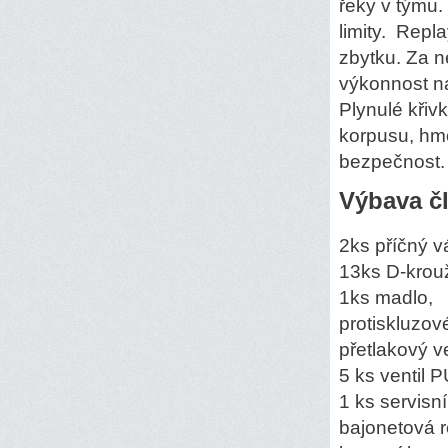
řeky v týmu. 
limity. Repl
zbytku. Za n
výkonnost n
Plynulé křiv
korpusu, hmo
bezpečnost. 
Výbava čl
2ks příčný v
13ks D-krou
1ks madlo,
protiskluzov
přetlakový ve
5 ks ventil
1 ks servisn
bajonetová r