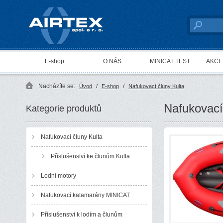
AIRTEX spol. s r. o.
E-shop
O NÁS
MINICAT TEST
AKCE 
Nacházíte se:
/
/
Úvod
E-shop
Nafukovací čluny Kulta
Nafukovací
Kategorie produktů
Nafukovací čluny Kulta
Příslušenství ke člunům Kulta
Lodní motory
Nafukovací katamarány MINICAT
Příslušenství k lodím a člunům