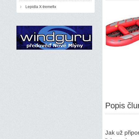
Lepidla X-tremefix
Popis člu
Jak už připom