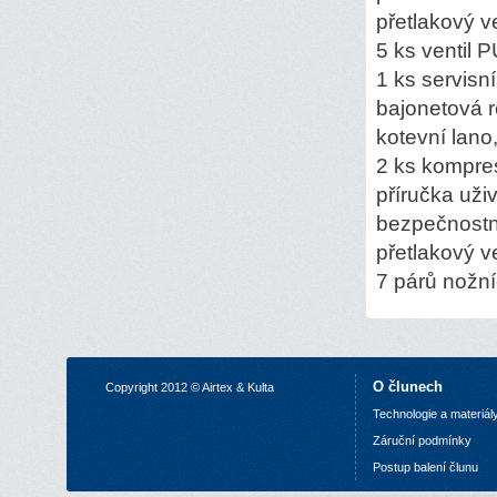
přetlakový ve
5 ks ventil
1 ks servisn
bajonetová r
kotevní lano
2 ks kompre
příručka uživ
bezpečnostn
přetlakový ve
7 párů nožn
O člunech
Copyright 2012 © Airtex & Kulta
Technologie a materiál
Z
áruční podmínky
P
ostup balení člunu