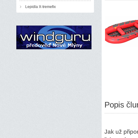
Lepidla X-tremefix
Popis člu
Jak už připom