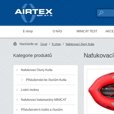
AIRTEX spol. s r. o.
E-shop
O NÁS
MINICAT TEST
AKCE 
Nacházíte se:
/
/
Úvod
E-shop
Nafukovací čluny Kulta
Nafukovací
Kategorie produktů
Nafukovací čluny Kulta
Příslušenství ke člunům Kulta
Lodní motory
Nafukovací katamarány MINICAT
Příslušenství k lodím a člunům