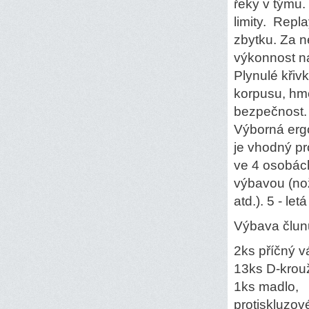
řeky v týmu. 
limity. Repl
zbytku. Za n
výkonnost n
Plynulé křiv
korpusu, hmo
bezpečnost.
Výborná erg
je vhodný pr
ve 4 osobách
výbavou (nož
atd.). 5 - let
Výbava člun
2ks příčný v
13ks D-krou
1ks madlo,
protiskluzov