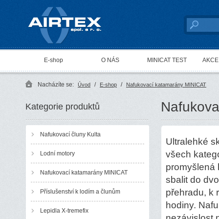
AIRTEX spol. s r. o.
E-shop
O NÁS
MINICAT TEST
AKCE 
Nacházíte se:
/
/
Úvod
E-shop
Nafukovací katamarány MINICAT
Nafukova
Kategorie produktů
Nafukovací čluny Kulta
Ultralehké s
všech katego
Lodní motory
promyšlená 
Nafukovací katamarány MINICAT
sbalit do dv
přehradu, k 
Příslušenství k lodím a člunům
hodiny. Naf
Lepidla X-tremefix
nezávislost 