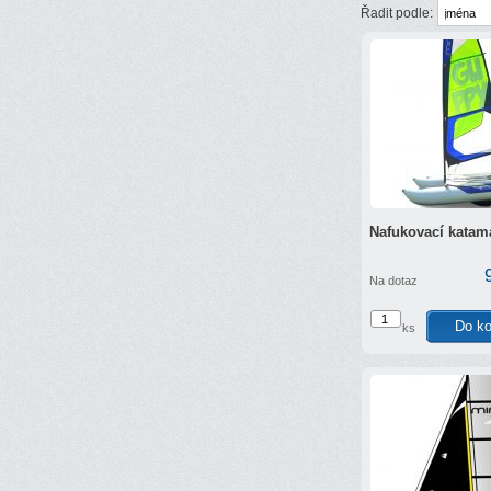
Řadit podle:
Nafukovací kata
Na dotaz
ks