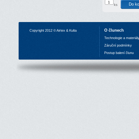
ks
O člunech
Copyright 2012 © Airtex & Kulta
Technologie a materiál
Z
áruční podmínky
P
ostup balení člunu