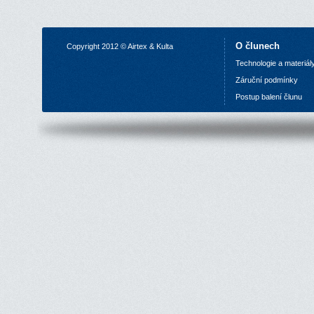
O člunech
Copyright 2012 © Airtex & Kulta
Technologie a materiál
Z
áruční podmínky
P
ostup balení člunu