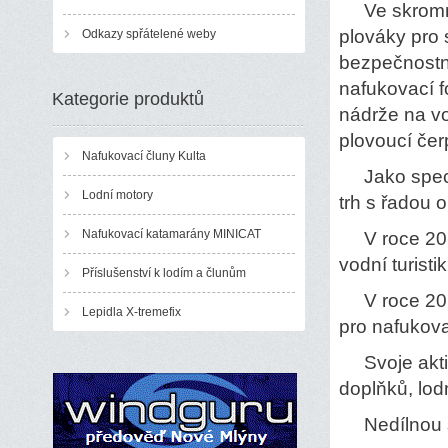
Ve skromnýc
plováky pro 
Odkazy spřátelené weby
bezpečnostní
nafukovací 
Kategorie produktů
nádrže na vo
plovoucí čer
Nafukovací čluny Kulta
Jako specia
Lodní motory
trh s řadou 
Nafukovací katamarány MINICAT
V roce 2011
vodní turisti
Příslušenství k lodím a člunům
V roce 2012
Lepidla X-tremefix
pro nafukov
Svoje aktivi
doplňků, lod
Nedílnou so