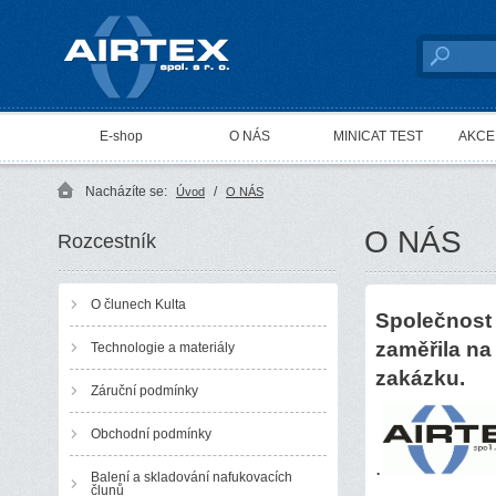
AIRTEX spol. s r. o.
E-shop
O NÁS
MINICAT TEST
AKCE 
Nacházíte se:
/
Úvod
O NÁS
O NÁS
Rozcestník
O člunech Kulta
Společnost A
zaměřila na
Technologie a materiály
zakázku.
Záruční podmínky
Obchodní podmínky
.
Balení a skladování nafukovacích
člunů