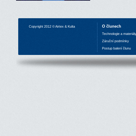
O člunech
Copyright 2012 © Airtex & Kulta
Technologie a materiál
Z
áruční podmínky
P
ostup balení člunu