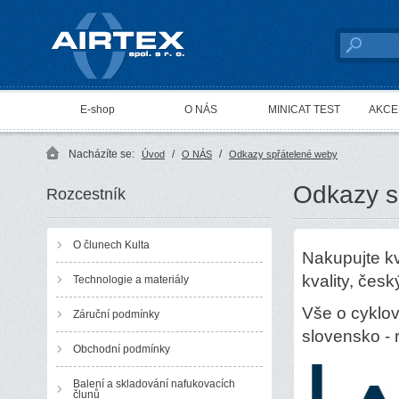
AIRTEX spol. s r. o.
E-shop
O NÁS
MINICAT TEST
AKCE 
Nacházíte se:
/
/
Úvod
O NÁS
Odkazy spřátelené weby
Odkazy s
Rozcestník
O člunech Kulta
Nakupujte kv
kvality, čes
Technologie a materiály
Vše o cyklov
Záruční podmínky
slovensko - 
Obchodní podmínky
Balení a skladování nafukovacích
člunů