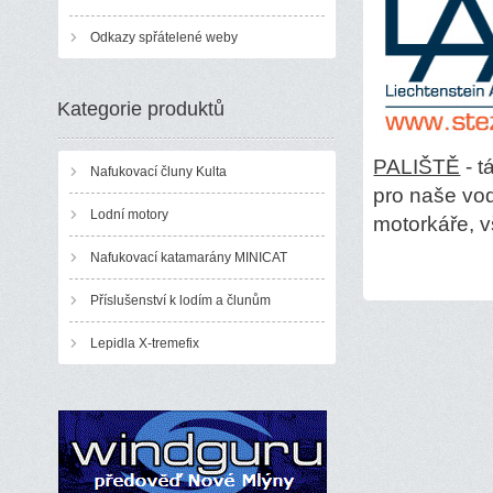
Odkazy spřátelené weby
Kategorie produktů
PALIŠTĚ
- t
Nafukovací čluny Kulta
pro naše vod
Lodní motory
motorkáře, v
Nafukovací katamarány MINICAT
Příslušenství k lodím a člunům
Lepidla X-tremefix