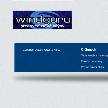
O člunech
Copyright 2012 © Airtex & Kulta
Technologie a materiál
Z
áruční podmínky
P
ostup balení člunu