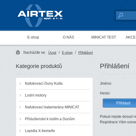
AIRTEX spol. s r. o.
E-shop
O NÁS
MINICAT TEST
AKCE 
Nacházíte se:
/
/
Úvod
E-shop
Přihlášení
Přihlášení
Kategorie produktů
Nafukovací čluny Kulta
Jméno:
Heslo:
Lodní motory
Nafukovací katamarány MINICAT
Pokud nejste dosud re
Příslušenství k lodím a člunům
Registrace Vám usna
Lepidla X-tremefix