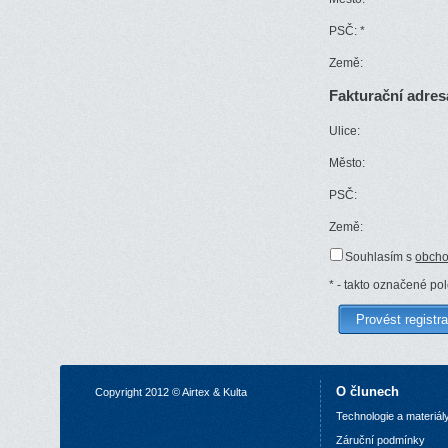
PSČ:
*
Země:
Fakturační adres
Ulice:
Město:
PSČ:
Země:
Souhlasím s
obcho
*
- takto označené po
O člunech
Copyright 2012 © Airtex & Kulta
Technologie a materiál
Z
áruční podmínky