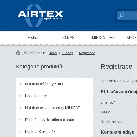
AIRTEX spol. s r. o.
E-shop
O NÁS
MINICAT TEST
AKCE 
Nacházíte se:
/
/
Úvod
E-shop
Registrace
Registrace
Kategorie produktů
Chci se registrovat j
Nafukovací čluny Kulta
Přihlašovací úda
Lodní motory
Jméno:
*
Nafukovací katamarány MINICAT
Heslo:
*
Příslušenství k lodím a člunům
Heslo znovu:
*
Kontaktní údaje
Lepidla X-tremefix