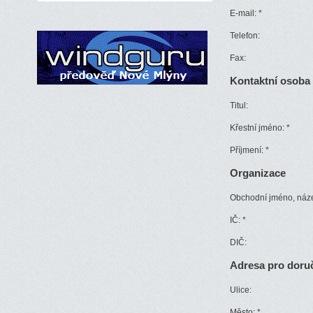
E-mail:
*
Telefon:
Fax:
Kontaktní osoba
Titul:
Křestní jméno:
*
Příjmení:
*
Organizace
Obchodní jméno, náz
IČ:
*
DIČ:
Adresa pro doru
Ulice:
Město:
*