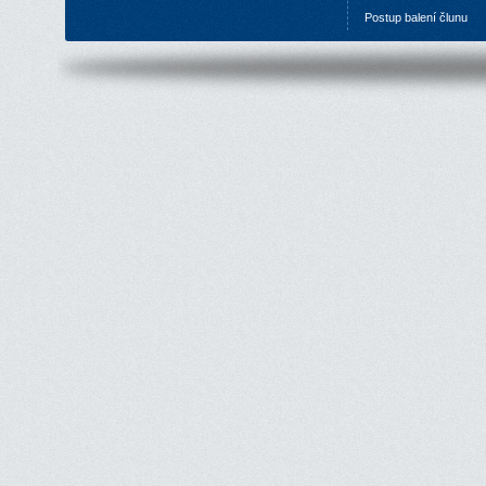
P
ostup balení člunu