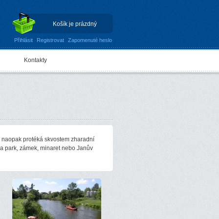
Košík je prázdný
Přihlásit
Registrovat
Zapomenuté heslo
Kontakty
i naopak protéká skvostem zharadní
na park, zámek, minaret nebo Janův