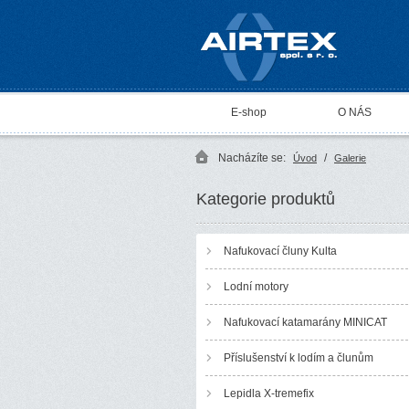
AIRTEX spol. s r. o.
E-shop
O NÁS
Nacházíte se:
/
Úvod
Galerie
Kategorie produktů
Nafukovací čluny Kulta
Lodní motory
Nafukovací katamarány MINICAT
Příslušenství k lodím a člunům
Lepidla X-tremefix