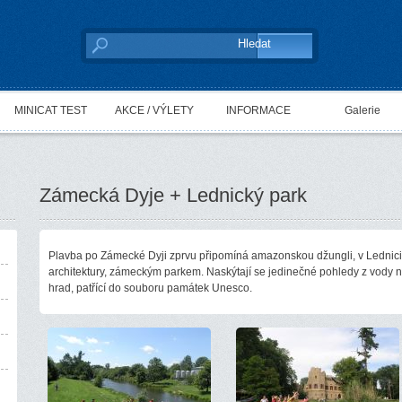
MINICAT TEST
AKCE / VÝLETY
INFORMACE
Galerie
Zámecká Dyje + Lednický park
Plavba po Zámecké Dyji zprvu připomíná amazonskou džungli, v Lednic
architektury, zámeckým parkem. Naskýtají se jedinečné pohledy z vody 
hrad, patřící do souboru památek Unesco.