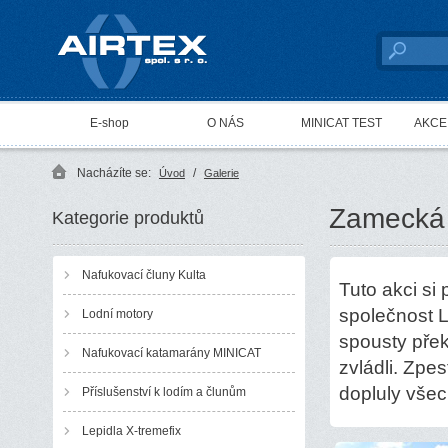
AIRTEX spol. s r. o.
E-shop
O NÁS
MINICAT TEST
AKCE 
Nacházíte se:
/
Úvod
Galerie
Zamecká 
Kategorie produktů
Nafukovací čluny Kulta
Tuto akci si
společnost L
Lodní motory
spousty přek
Nafukovací katamarány MINICAT
zvládli. Zpe
dopluly vše
Příslušenství k lodím a člunům
Lepidla X-tremefix