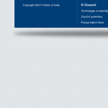
O člunech
Copyright 2012 © Airtex & Kulta
Technologie a materiál
Z
áruční podmínky
P
ostup balení člunu