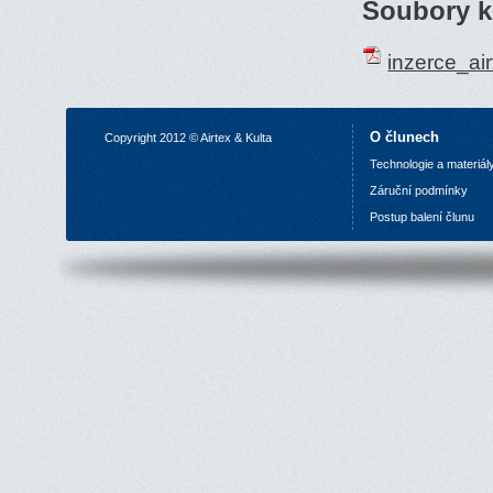
Soubory k
inzerce_ai
O člunech
Copyright 2012 © Airtex & Kulta
Technologie a materiál
Z
áruční podmínky
P
ostup balení člunu