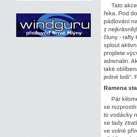
Tato akce j
řeka. Pod d
pádlování na
z nejkrásně
čluny - raft
splout aktivn
projdete výc
adrenalin. A
také oblíben
jedné lodi".
Ramena sta
Pár kilomet
se rozprostí
to vodácky n
se tady ztra
ve volné pří