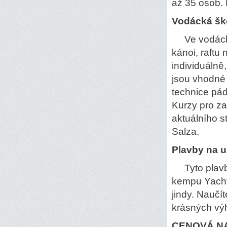
až 35 osob.
Vodácká šk
Ve vodácké 
kánoi, raftu
individuálně
jsou vhodné 
technice pád
Kurzy pro za
aktuálního s
Salza.
Plavby na 
Tyto plavby
kempu Yacht
jindy. Naučí
krásných výh
CENOVÁ N