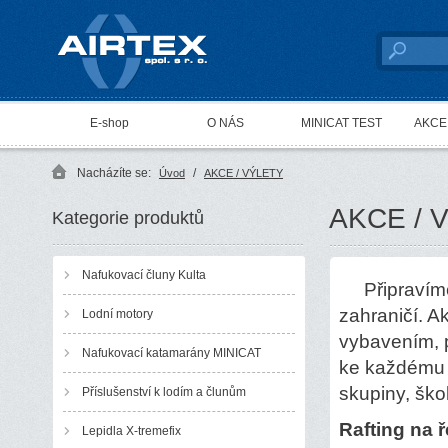
AIRTEX spol. s r. o.
E-shop
O NÁS
MINICAT TEST
AKCE 
Nacházíte se:
/
Úvod
AKCE / VÝLETY
AKCE / 
Kategorie produktů
Nafukovací čluny Kulta
Připravíme 
zahraničí. A
Lodní motory
vybavením, 
Nafukovací katamarány MINICAT
ke každému z
skupiny, škol
Příslušenství k lodím a člunům
Rafting na 
Lepidla X-tremefix