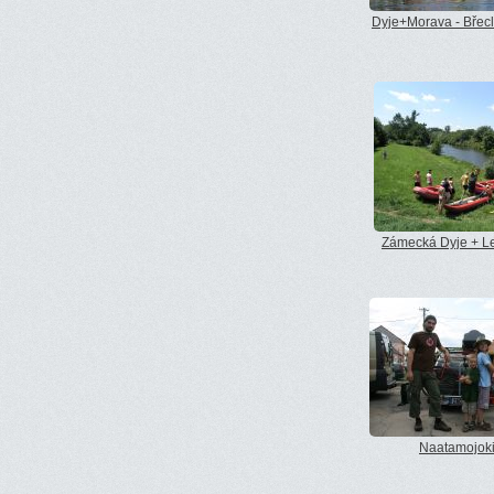
Dyje+Morava - Břec
Zámecká Dyje + Le
Naatamojok