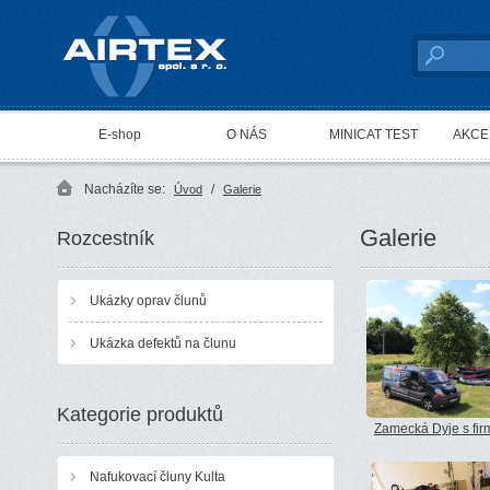
AIRTEX spol. s r. o.
E-shop
O NÁS
MINICAT TEST
AKCE 
Nacházíte se:
/
Úvod
Galerie
Galerie
Rozcestník
Ukázky oprav člunů
Ukázka defektů na člunu
Kategorie produktů
Zamecká Dyje s fir
Nafukovací čluny Kulta