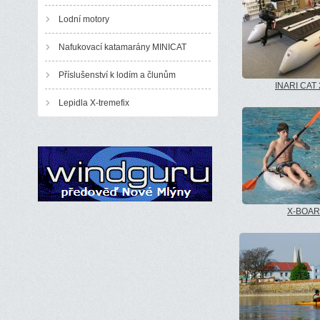
Lodní motory
Nafukovací katamarány MINICAT
Příslušenství k lodím a člunům
INARI CAT
Lepidla X-tremefix
X-BOA