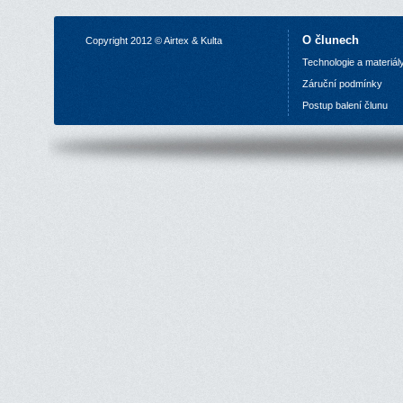
O člunech
Copyright 2012 © Airtex & Kulta
Technologie a materiál
Z
áruční podmínky
P
ostup balení člunu