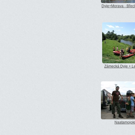
Dyje+Morava - Břec
Zámecká Dyje + Le
Naatamojok