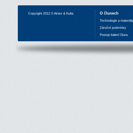
O člunech
Copyright 2012 © Airtex & Kulta
Technologie a materiál
Z
áruční podmínky
P
ostup balení člunu