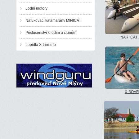
Lodní motory
Nafukovací katamarány MINICAT
Příslušenství k lodím a člunům
INARI CAT
Lepidla X-tremefix
X-BOA