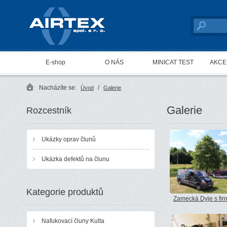
AIRTEX spol. s r. o.
E-shop
O NÁS
MINICAT TEST
AKCE 
Nacházíte se:
/
Úvod
Galerie
Galerie
Rozcestník
Ukázky oprav člunů
Ukázka defektů na člunu
Kategorie produktů
Zamecká Dyje s fir
Nafukovací čluny Kulta