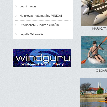
Lodní motory
Nafukovací katamarány MINICAT
Příslušenství k lodím a člunům
INARI CAT
Lepidla X-tremefix
X-BOA