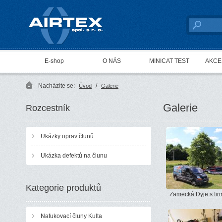
AIRTEX spol. s r. o.
E-shop
O NÁS
MINICAT TEST
AKCE 
Nacházíte se:
/
Úvod
Galerie
Galerie
Rozcestník
Ukázky oprav člunů
Ukázka defektů na člunu
Kategorie produktů
Zamecká Dyje s fir
Nafukovací čluny Kulta