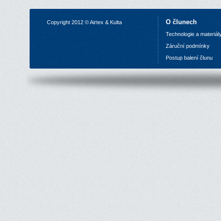
O člunech
Copyright 2012 © Airtex & Kulta
Technologie a materiál
Z
áruční podmínky
P
ostup balení člunu