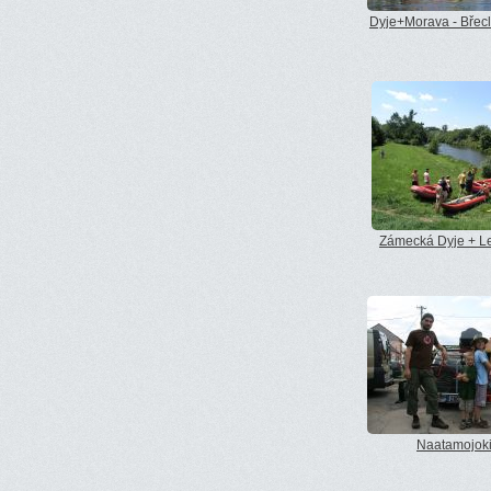
Dyje+Morava - Břec
Zámecká Dyje + Le
Naatamojok