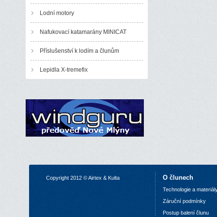
Lodní motory
Nafukovací katamarány MINICAT
Příslušenství k lodím a člunům
Lepidla X-tremefix
O člunech
Copyright 2012 © Airtex & Kulta
Technologie a materiál
Z
áruční podmínky
P
ostup balení člunu