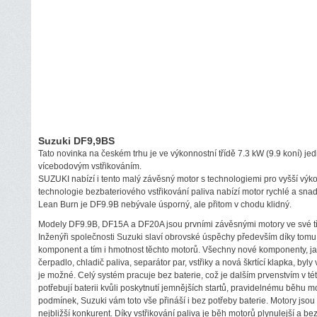
Suzuki DF9,9BS
Tato novinka na českém trhu je ve výkonnostní třídě 7.3 kW (9.9 koní) jedi
vícebodovým vstřikováním.
SUZUKI nabízí i tento malý závěsný motor s technologiemi pro vyšší výk
technologie bezbateriového vstřikování paliva nabízí motor rychlé a sna
Lean Burn je DF9.9B nebývale úsporný, ale přitom v chodu klidný.
Modely DF9.9B, DF15A a DF20A jsou prvními závěsnými motory ve své třídě
Inženýři společnosti Suzuki slaví obrovské úspěchy především díky tomu
komponent a tím i hmotnost těchto motorů. Všechny nové komponenty, ja
čerpadlo, chladič paliva, separátor par, vstřiky a nová škrtící klapka, byly
je možné. Celý systém pracuje bez baterie, což je dalším prvenstvím v této
potřebují baterii kvůli poskytnutí jemnějších startů, pravidelnému běhu m
podmínek, Suzuki vám toto vše přináší i bez potřeby baterie. Motory jsou 
nejbližší konkurent. Díky vstřikování paliva je běh motorů plynulejší a bez