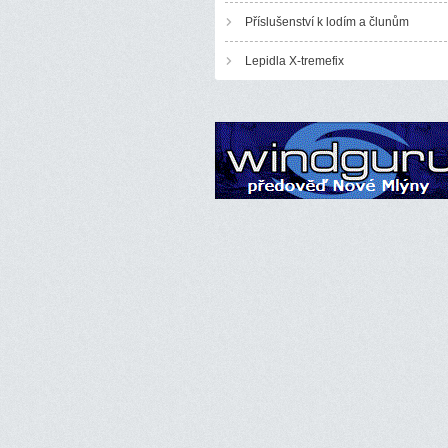
Příslušenství k lodím a člunům
Lepidla X-tremefix