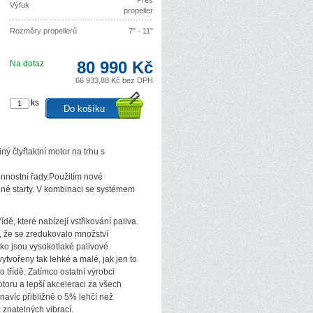
Přes
Výfuk
propeller
Rozměry propellerů
7" - 11"
80 990 Kč
Na dotaz
66 933,88 Kč bez DPH
ks
ný čtyřtaktní motor na trhu s
onnostní řady.Použitím nové
dné starty. V kombinaci se systémem
, které nabízejí vstřikování paliva.
, že se zredukovalo množství
ko jsou vysokotlaké palivové
 vytvořeny tak lehké a malé, jak jen to
 třídě. Zatímco ostatní výrobci
otoru a lepší akceleraci za všech
navíc přibližně o 5% lehčí než
 znatelných vibrací.