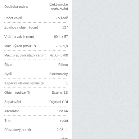
Elektronické
Dodávka paliva
vstřikování
Počet válců
2 v řadě
Zdvihový objem (ccm)
327
Vrtání x zdvih (mm)
60,4 x 57
Max. výkon (kW/HP)
7,3 / 9,9
Max. pracovní otáčky (rpm)
4700 - 5700
Řízení
Pákou
Sytič
Elektronický
Kapacita olejové náplně (l)
1
Objem nádrže (l)
Externí 12l
Zapalování
Digitální CDI
Alternátor
12V 6A
Trim
ruční
Převodový poměr
2,08 : 1