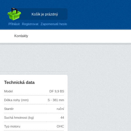
Košík je prázdný
Přihlásit
Registrovat
Zapomenuté heslo
Kontakty
Technická data
Model
DF 9,9 BS
Délka nohy (mm)
S - 381 mm
Startér
ruční
Suchá hmotnost (kg)
44
Typ motoru
OHC