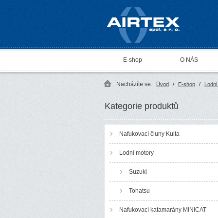
AIRTEX spol. s r. o.
E-shop
O NÁS
Nacházíte se:
/
/
Úvod
E-shop
Lodní
Kategorie produktů
Nafukovací čluny Kulta
Lodní motory
Suzuki
Tohatsu
Nafukovací katamarány MINICAT