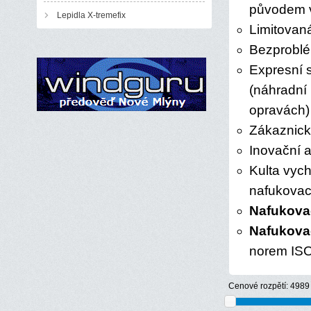
původem 
Lepidla X-tremefix
Limitova
Bezproblé
Expresní 
(náhradní
opravách)
Zákaznické
Inovační a
Kulta vych
nafukovac
Nafukova
Nafukova
norem IS
Cenové rozpětí:
4989