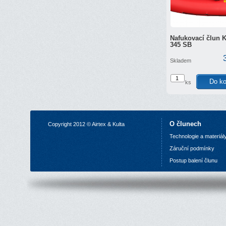
Nafukovací člun K
345 SB
Skladem
ks
O člunech
Copyright 2012 © Airtex & Kulta
Technologie a materiál
Z
áruční podmínky
P
ostup balení člunu