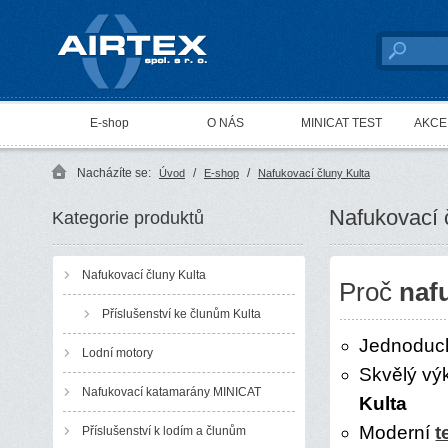
AIRTEX spol. s r. o.
E-shop
O NÁS
MINICAT TEST
AKCE 
Nacházíte se:
/
/
Úvod
E-shop
Nafukovací čluny Kulta
Nafukovací 
Kategorie produktů
Nafukovací čluny Kulta
Proč
naf
Příslušenství ke člunům Kulta
Jednoduch
Lodní motory
Skvělý vý
Nafukovací katamarány MINICAT
Kulta
Moderní
t
Příslušenství k lodím a člunům