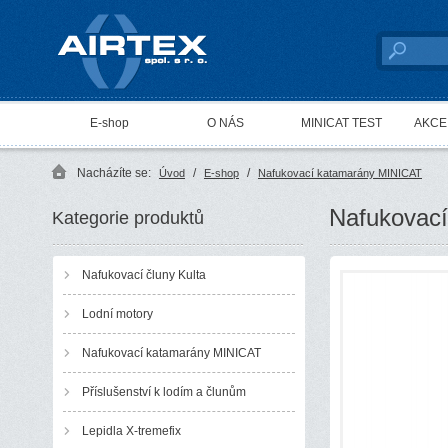
AIRTEX spol. s r. o.
E-shop
O NÁS
MINICAT TEST
AKCE 
Nacházíte se:
/
/
Úvod
E-shop
Nafukovací katamarány MINICAT
Nafukovací
Kategorie produktů
Nafukovací čluny Kulta
Lodní motory
Nafukovací katamarány MINICAT
Příslušenství k lodím a člunům
Lepidla X-tremefix