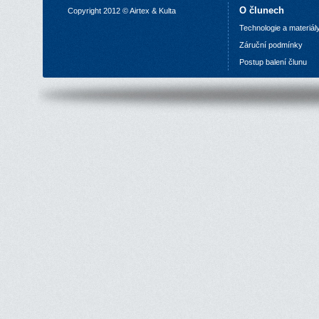
O člunech
Copyright 2012 © Airtex & Kulta
Technologie a materiál
Z
áruční podmínky
P
ostup balení člunu