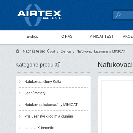
AIRTEX spol. s r. o.
E-shop
O NÁS
MINICAT TEST
AKCE 
Nacházíte se:
/
/
Úvod
E-shop
Nafukovací katamarány MINICAT
Nafukovací
Kategorie produktů
Nafukovací čluny Kulta
Lodní motory
Nafukovací katamarány MINICAT
Příslušenství k lodím a člunům
Lepidla X-tremefix