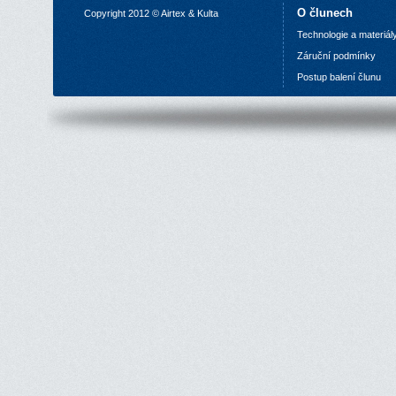
O člunech
Copyright 2012 © Airtex & Kulta
Technologie a materiál
Z
áruční podmínky
P
ostup balení člunu