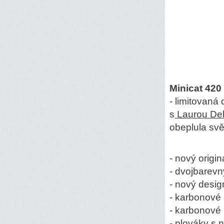
​Minicat 42
- limitovaná
s
Laurou De
obeplula svě
- nový origin
- dvojbarevn
- nový desig
- karbonové
- karbonové 
- plováky s