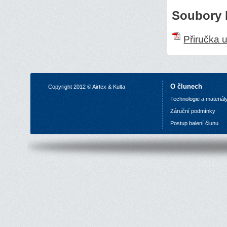
Soubory k
Přiručka 
O člunech
Copyright 2012 © Airtex & Kulta
Technologie a materiál
Z
áruční podmínky
P
ostup balení člunu