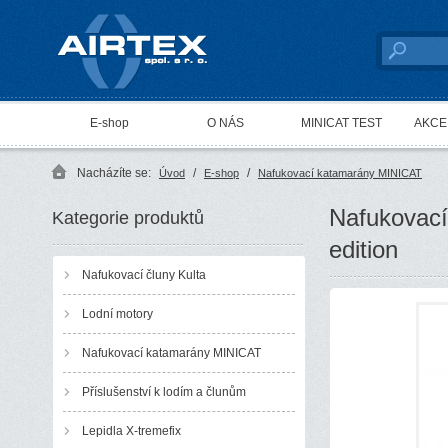
AIRTEX spol. s r. o.
E-shop
O NÁS
MINICAT TEST
AKCE 
Nacházíte se:
/
/
Úvod
E-shop
Nafukovací katamarány MINICAT
Nafukovací
Kategorie produktů
edition
Nafukovací čluny Kulta
Lodní motory
Nafukovací katamarány MINICAT
Příslušenství k lodím a člunům
Lepidla X-tremefix