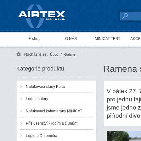
AIRTEX spol. s r. o.
E-shop
O NÁS
MINICAT TEST
AKCE 
Nacházíte se:
/
Úvod
Galerie
Ramena s
Kategorie produktů
Nafukovací čluny Kulta
V pátek 27.
pro jednu fa
Lodní motory
jsme jedno z
Nafukovací katamarány MINICAT
přírodní divo
Příslušenství k lodím a člunům
Lepidla X-tremefix