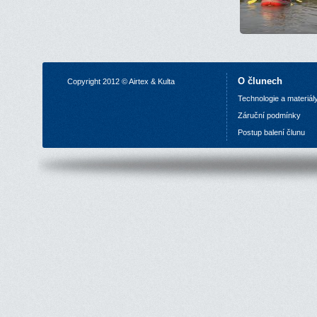
O člunech
Copyright 2012 © Airtex & Kulta
Technologie a materiál
Z
áruční podmínky
P
ostup balení člunu