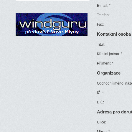
E-mail:
*
Telefon:
Fax:
Kontaktní osoba
Titul:
Křestní jméno:
*
Příjmení:
*
Organizace
Obchodní jméno, náz
IČ:
*
DIČ:
Adresa pro doru
Ulice:
Město:
*