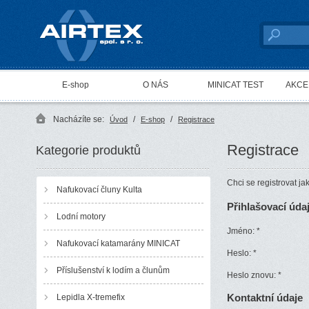
AIRTEX spol. s r. o.
E-shop
O NÁS
MINICAT TEST
AKCE 
Nacházíte se:
/
/
Úvod
E-shop
Registrace
Registrace
Kategorie produktů
Chci se registrovat j
Nafukovací čluny Kulta
Přihlašovací úda
Lodní motory
Jméno:
*
Nafukovací katamarány MINICAT
Heslo:
*
Příslušenství k lodím a člunům
Heslo znovu:
*
Kontaktní údaje
Lepidla X-tremefix