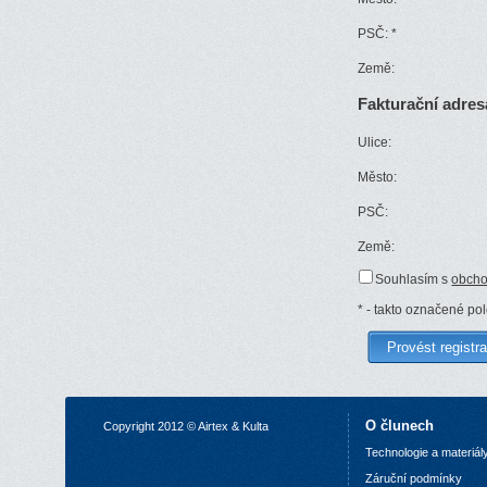
PSČ:
*
Země:
Fakturační adres
Ulice:
Město:
PSČ:
Země:
Souhlasím s
obcho
*
- takto označené po
O člunech
Copyright 2012 © Airtex & Kulta
Technologie a materiál
Z
áruční podmínky