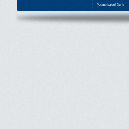
P
ostup balení člunu