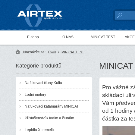
AIRTEX spol. s r. o.
E-shop
O NÁS
MINICAT TEST
AKCE 
Nacházíte se:
/
Úvod
MINICAT TEST
MINICAT
Kategorie produktů
Nafukovací čluny Kulta
Pro vážné z
skládací ul
Lodní motory
Vám předvede
Nafukovací katamarány MINICAT
od 1 hodiny
částka za te
Příslušenství k lodím a člunům
Lepidla X-tremefix