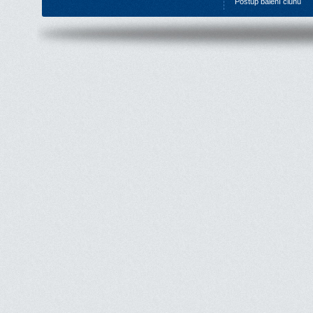
P
ostup balení člunu