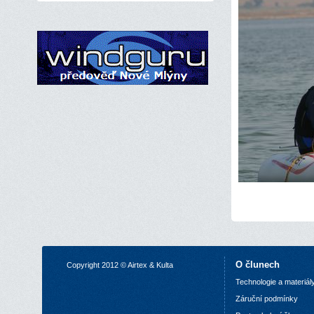
O člunech
Copyright 2012 © Airtex & Kulta
Technologie a materiál
Z
áruční podmínky