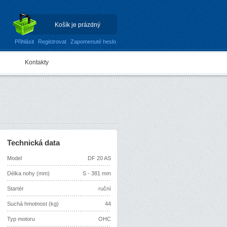
Košík je prázdný
Přihlásit
Registrovat
Zapomenuté heslo
Kontakty
Technická data
Model
DF 20 AS
Délka nohy (mm)
S - 381 mm
Startér
ruční
Suchá hmotnost (kg)
44
Typ motoru
OHC