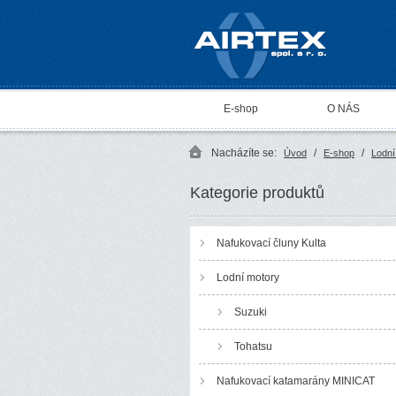
AIRTEX spol. s r. o.
E-shop
O NÁS
Nacházíte se:
/
/
Úvod
E-shop
Lodní
Kategorie produktů
Nafukovací čluny Kulta
Lodní motory
Suzuki
Tohatsu
Nafukovací katamarány MINICAT