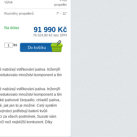
Přes
Výfuk
propeller
Rozměry propellerů
7" - 11"
91 990 Kč
Na dotaz
76 024,80 Kč bez DPH
ks
abízejí vstřikování paliva. Inženýři
zredukovalo množství komponent a tím
abízejí vstřikování paliva. Inženýři
zredukovalo množství komponent a tím
é palivové čerpadlo, chladič paliva,
lé, jak jen to je možné. Celý systém
výrobci potřebují baterii kvůli
aci za všech podmínek, Suzuki vám
hčí než nejbližší konkurent. Díky