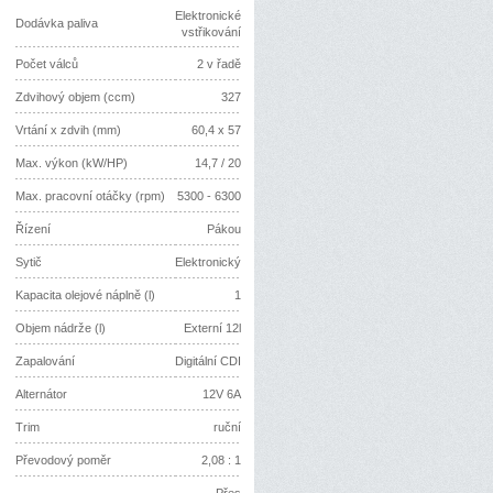
Elektronické
Dodávka paliva
vstřikování
Počet válců
2 v řadě
Zdvihový objem (ccm)
327
Vrtání x zdvih (mm)
60,4 x 57
Max. výkon (kW/HP)
14,7 / 20
Max. pracovní otáčky (rpm)
5300 - 6300
Řízení
Pákou
Sytič
Elektronický
Kapacita olejové náplně (l)
1
Objem nádrže (l)
Externí 12l
Zapalování
Digitální CDI
Alternátor
12V 6A
Trim
ruční
Převodový poměr
2,08 : 1