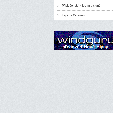
Příslušenství k lodím a člunům
Lepidla X-tremefix