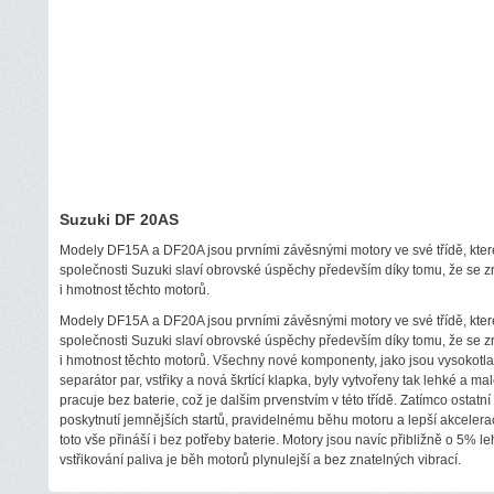
Suzuki DF 20AS
Modely DF15A a DF20A jsou prvními závěsnými motory ve své třídě, které n
společnosti Suzuki slaví obrovské úspěchy především díky tomu, že se 
i hmotnost těchto motorů.
Modely DF15A a DF20A jsou prvními závěsnými motory ve své třídě, které n
společnosti Suzuki slaví obrovské úspěchy především díky tomu, že se 
i hmotnost těchto motorů. Všechny nové komponenty, jako jsou vysokotlak
separátor par, vstřiky a nová škrtící klapka, byly vytvořeny tak lehké a ma
pracuje bez baterie, což je dalším prvenstvím v této třídě. Zatímco ostatní 
poskytnutí jemnějších startů, pravidelnému běhu motoru a lepší akceler
toto vše přináší i bez potřeby baterie. Motory jsou navíc přibližně o 5% le
vstřikování paliva je běh motorů plynulejší a bez znatelných vibrací.