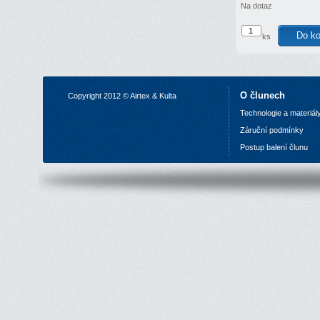
Na dotaz
ks
O člunech
Copyright 2012 © Airtex & Kulta
Technologie a materiál
Z
áruční podmínky
P
ostup balení člunu