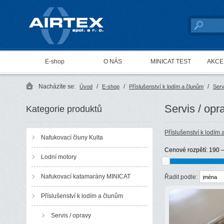
AIRTEX spol. s r. o.
E-shop
O NÁS
MINICAT TEST
AKCE 
Nacházíte se:
/
/
/
Úvod
E-shop
Příslušenství k lodím a člunům
Serv
Servis / opr
Kategorie produktů
Příslušenství k lodím
Nafukovací čluny Kulta
Cenové rozpětí:
190 
Lodní motory
Nafukovací katamarány MINICAT
Řadit podle:
Příslušenství k lodím a člunům
Servis / opravy