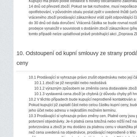
Kupující má právo podle odstavce 6 novely občanského zákoníku
14 dnů od převzetí zboží. Pokud se tak rozhodne, musí nepoško
opotřebování, v původním obalu poslat zpět v uvedené lhůtě (urču
vráceného zboží prodávající zákazníkovi vrátí zpět odpovídají
do 30 dnů od data doručení. Vrácená částka se bude rovnat rozdí
prodejce vynaložil v souvislosti s dodáním zboží zákazníkovi (p
tomto případě nelze uplatňovat právě probíhající akci „Doprava 
10. Odstoupení od kupní smlouvy ze strany prod
ceny
10.1 Prodávající si vyhrazuje právo zrušit objednávku nebo její č
10.1.1 zboží se již nevyrábí nebo nedodává
10.1.2 výrazným způsobem se změnila cena dodavatele zbož
10.1.3 vystavená cena zboží je chybná (z důvodu chyby při h
10.2 V těchto případech bude kupující neprodleně kontaktován a 
Pokud kupující již zaplatil část nebo celou částku kupní ceny, bu
jeho účet nebo adresu v nejkratším možném termínu.
10.3 Prodávající si vyhrazuje právo změny cen. Platné ceny jsou
potvrzení objednávky. Je-li platná cena totožná nebo nižší než n
potvrzována a zboží je mu dodáno za platnou cenu v okamžiku při
než cena uvedená na objednávce, prodávající neprodleně o této sk