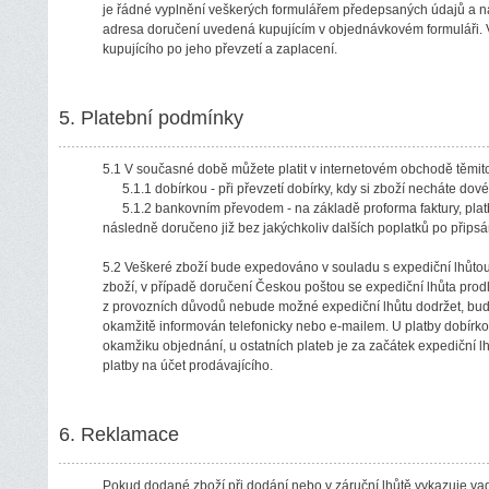
je řádné vyplnění veškerých formulářem předepsaných údajů a nál
adresa doručení uvedená kupujícím v objednávkovém formuláři. V
kupujícího po jeho převzetí a zaplacení.
5. Platební podmínky
5.1 V současné době můžete platit v internetovém obchodě těmi
5.1.1 dobírkou - při převzetí dobírky, kdy si zboží necháte dov
5.1.2 bankovním převodem - na základě proforma faktury, plat
následně doručeno již bez jakýchkoliv dalších poplatků po přips
5.2 Veškeré zboží bude expedováno v souladu s expediční lhůt
zboží, v případě doručení Českou poštou se expediční lhůta prodl
z provozních důvodů nebude možné expediční lhůtu dodržet, bude
okamžitě informován telefonicky nebo e-mailem. U platby dobírk
okamžiku objednání, u ostatních plateb je za začátek expediční 
platby na účet prodávajícího.
6. Reklamace
Pokud dodané zboží při dodání nebo v záruční lhůtě vykazuje va