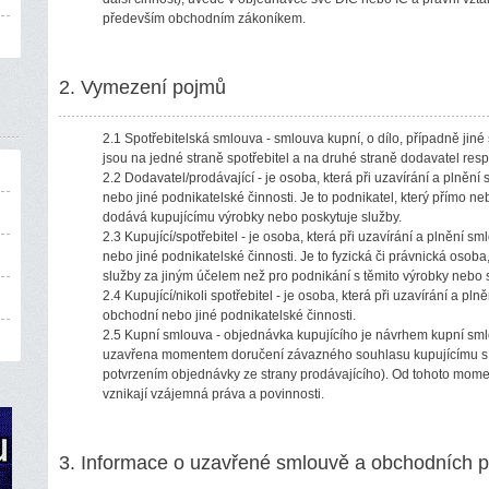
především obchodním zákoníkem.
2. Vymezení pojmů
2.1 Spotřebitelská smlouva - smlouva kupní, o dílo, případně jin
jsou na jedné straně spotřebitel a na druhé straně dodavatel resp.
2.2 Dodavatel/prodávající - je osoba, která při uzavírání a plněn
nebo jiné podnikatelské činnosti. Je to podnikatel, který přímo ne
dodává kupujícímu výrobky nebo poskytuje služby.
2.3 Kupující/spotřebitel - je osoba, která při uzavírání a plnění 
nebo jiné podnikatelské činnosti. Je to fyzická či právnická osob
služby za jiným účelem než pro podnikání s těmito výrobky nebo
2.4 Kupující/nikoli spotřebitel - je osoba, která při uzavírání a pl
obchodní nebo jiné podnikatelské činnosti.
2.5 Kupní smlouva - objednávka kupujícího je návrhem kupní sm
uzavřena momentem doručení závazného souhlasu kupujícímu s 
potvrzením objednávky ze strany prodávajícího). Od tohoto mome
vznikají vzájemná práva a povinnosti.
3. Informace o uzavřené smlouvě a obchodních 