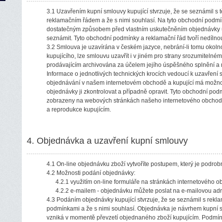
3.1 Uzavřením kupní smlouvy kupující stvrzuje, že se seznámil 
reklamačním řádem a že s nimi souhlasí. Na tyto obchodní podmín
dostatečným způsobem před vlastním uskutečněním objednávky 
seznámit. Tyto obchodní podmínky a reklamační řád tvoří nedíln
3.2 Smlouva je uzavírána v českém jazyce, nebrání-li tomu okolno
kupujícího, lze smlouvu uzavřít i v jiném pro strany srozumiteln
prodávajícím archivována za účelem jejího úspěšného splnění a n
Informace o jednotlivých technických krocích vedoucí k uzavření 
objednávání v našem internetovém obchodě a kupující má možno
objednávky ji zkontrolovat a případně opravit. Tyto obchodní podm
zobrazeny na webových stránkách našeho internetového obchodu 
a reprodukce kupujícím.
4. Objednávka a uzavření kupní smlouvy
4.1 On-line objednávku zboží vytvoříte postupem, který je podr
4.2 Možnosti podání objednávky:
4.2.1 využitím on-line formuláře na stránkách internetového 
4.2.2 e-mailem - objednávku můžete poslat na e-mailovou adr
4.3 Podáním objednávky kupující stvrzuje, že se seznámil s rek
podmínkami a že s nimi souhlasí. Objednávka je návrhem kupní 
vzniká v momentě převzetí objednaného zboží kupujícím. Podmínk