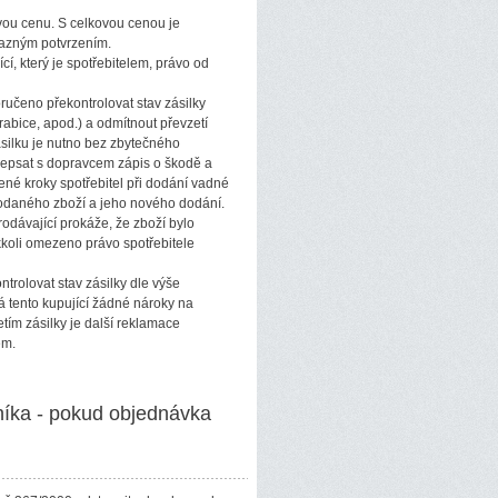
ovou cenu. S celkovou cenou je
ávazným potvrzením.
cí, který je spotřebitelem, právo od
poručeno překontrolovat stav zásilky
abice, apod.) a odmítnout převzetí
ilku je nutno bez zbytečného
sepsat s dopravcem zápis o škodě a
né kroky spotřebitel při dodání vadné
 dodaného zboží a jeho nového dodání.
odávající prokáže, že zboží bylo
koli omezeno právo spotřebitele
ntrolovat stav zásilky dle výše
 tento kupující žádné nároky na
tím zásilky je další reklamace
em.
níka - pokud objednávka