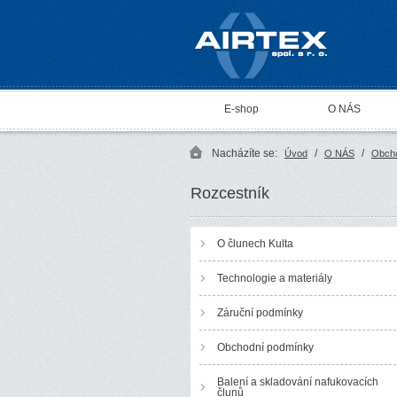
AIRTEX spol. s r. o.
E-shop
O NÁS
Nacházíte se:
/
/
Úvod
O NÁS
Obch
Rozcestník
O člunech Kulta
Technologie a materiály
Záruční podmínky
Obchodní podmínky
Balení a skladování nafukovacích
člunů