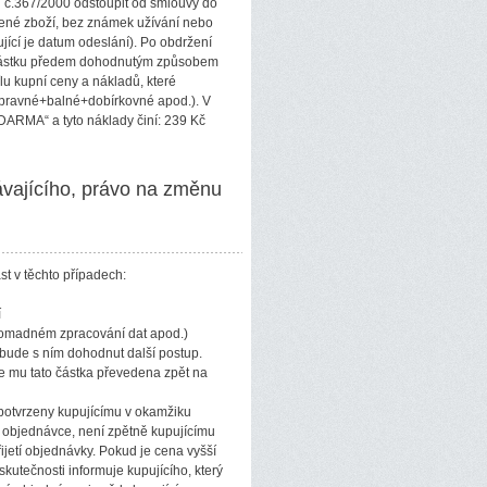
 č.367/2000 odstoupit od smlouvy do
zené zboží, bez známek užívání nebo
jící je datum odeslání). Po obdržení
cí částku předem dohodnutým způsobem
lu kupní ceny a nákladů, které
řepravné+balné+dobírkovné apod.). V
ZDARMA“ a tyto náklady činí: 239 Kč
ávajícího, právo na změnu
ást v těchto případech:
í
romadném zpracování dat apod.)
bude s ním dohodnut další postup.
de mu tato částka převedena zpět na
 potvrzeny kupujícímu v okamžiku
a objednávce, není zpětně kupujícímu
jetí objednávky. Pokud je cena vyšší
utečnosti informuje kupujícího, který