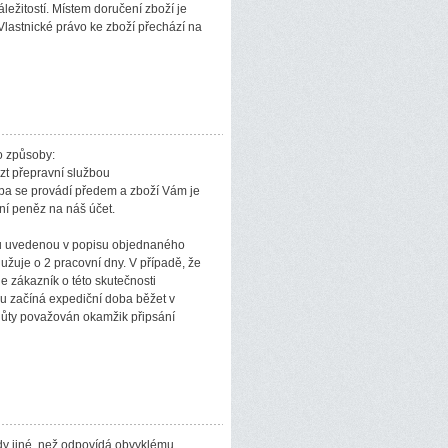
ežitostí. Místem doručení zboží je
lastnické právo ke zboží přechází na
to způsoby:
ézt přepravní službou
ba se provádí předem a zboží Vám je
ání peněz na náš účet.
ou uvedenou v popisu objednaného
užuje o 2 pracovní dny. V případě, že
 zákazník o této skutečnosti
ou začíná expediční doba běžet v
lhůty považován okamžik připsání
dy jiné, než odpovídá obvyklému