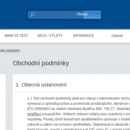
MINICAT TEST
AKCE / VÝLETY
INFORMACE
Galerie
odní podmínky
Obchodní podmínky
1. Obecná ustanovení
1.1 Tyto obchodní podmínky platí pro nákup v internetovém obch
vymezují a upřesňují práva a povinnosti prodávajícího, kterým je spo
IČO 26894823 se sídlem Valašská Bystřice 680, 756 27, Valašská
rejstříku)
a kupujícího. Veškeré smluvní vztahy jsou uzavřeny v 
republiky. Prodej zboží konečným spotřebitelům upravuje v čes
zákoník a zákon na ochranu spotřebitele. Objednává-li zákazník 
další činnost), uvede v objednávce své DIČ nebo IČ a právní vzta