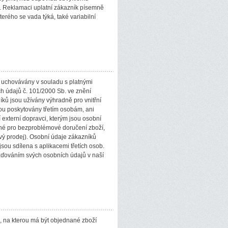
i. Reklamaci uplatní zákazník písemně
erého se vada týká, také variabilní
 uchovávány v souladu s platnými
 údajů č. 101/2000 Sb. ve znění
ků jsou užívány výhradně pro vnitřní
u poskytovány třetím osobám, ani
externí dopravci, kterým jsou osobní
né pro bezproblémové doručení zboží,
ový prodej). Osobní údaje zákazníků
sou sdílena s aplikacemi třetích osob.
ďováním svých osobních údajů v naší
u, na kterou má být objednané zboží