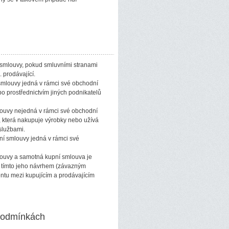
é smlouvy, pokud smluvními stranami
 prodávající.
í smlouvy jedná v rámci své obchodní
bo prostřednictvím jiných podnikatelů
smlouvy nejedná v rámci své obchodní
a, která nakupuje výrobky nebo užívá
 službami.
nění smlouvy jedná v rámci své
louvy a samotná kupní smlouva je
tímto jeho návrhem (závazným
ntu mezi kupujícím a prodávajícím
podmínkách