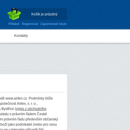
Košík je prázdný
Přihlásit
Registrovat
Zapomenuté heslo
Kontakty
odě www.airtex.cz. Podmínky blíže
lečnost Airtex, s. r. o.,
 Bystřice
(výpis z obchodního
souladu s právním řádem České
kém právním řádu především občanský
zboží jako podnikatel (nebo pro svou
hy se v takovém případě řídí