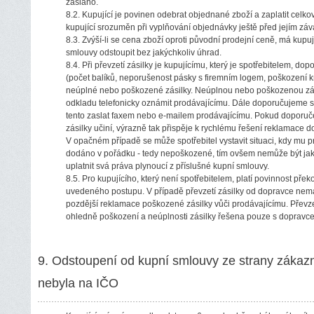
zasláno.
8.2. Kupující je povinen odebrat objednané zboží a zaplatit celk
kupující srozuměn při vyplňování objednávky ještě před jejím z
8.3. Zvýší-li se cena zboží oproti původní prodejní ceně, má kupují
smlouvy odstoupit bez jakýchkoliv úhrad.
8.4. Při převzetí zásilky je kupujícímu, který je spotřebitelem, do
(počet balíků, neporušenost pásky s firemním logem, poškození kr
neúplné nebo poškozené zásilky. Neúplnou nebo poškozenou zás
odkladu telefonicky oznámit prodávajícímu. Dále doporučujeme 
tento zaslat faxem nebo e-mailem prodávajícímu. Pokud doporuče
zásilky učiní, výrazně tak přispěje k rychlému řešení reklamace
V opačném případě se může spotřebitel vystavit situaci, kdy mu pr
dodáno v pořádku - tedy nepoškozené, tím ovšem nemůže být jak
uplatnit svá práva plynoucí z příslušné kupní smlouvy.
8.5. Pro kupujícího, který není spotřebitelem, platí povinnost překo
uvedeného postupu. V případě převzetí zásilky od dopravce nemá
pozdější reklamace poškozené zásilky vůči prodávajícímu. Převze
ohledně poškození a neúplnosti zásilky řešena pouze s dopravc
9. Odstoupení od kupní smlouvy ze strany zákaz
nebyla na IČO