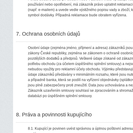
používání nebo opotřebení, má zákazník právo uplatnit reklamac
(např. e-mailem) a uvede vedle výstižného popisu vady a zboží, kt
symbol dodávky. Případná reklamace bude obratem vyřízena.
7. Ochrana osobních údajů
Osobní údaje (zejména jméno, příjmení a adresa) zákazníků jsou
zákony České republiky, zejména se zákonem o ochraně osobních
pozdějších dodatků a předpisů. Veškeré údaje získané od zákazní
potřebu obchodu (za účelem úspěšného splnění smlouvy) a nejso
nebudou využity pro reklamní účely obchodu. Výjimku představují 
údaje zákazníků předávány v minimálním rozsahu, které jsou nut
a případně banka, která se podílí na vyřízení objednávky (splátk
jsou plně zabezpečeny proti zneužití. Data jsou uchovávána a nej
Zákazník uzavřením smlouvy souhlasí se zpracováním a shromaž
databázi po úspěšném splnění smlouvy.
8. Práva a povinnosti kupujícího
8.1. Kupující je povinen uvést správnou a úplnou poštovní adres