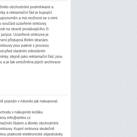
s těmito obchodními podmínkami a
ky a reklamační řád je kupující
upozorněn a má možnost se s nimi
ou součást uzavřené smlouvy.
sti na straně prodávajícího či
ém jazyce. Uzavřená smlouva je
ení přístupná třetím stranám.
smlouvy jsou patrné z procesu
st před vlastním odesláním
ínky, stejně jako reklamační řád, jsou
a je tak umožněna jejich archivace
obně popsán v návodu jak nakupovat.
obchodu v nákupním košíku
esu info@airtex.cz
lamačním řádem a těmito obchodními
smlouvy. Kupní smlouva skutečně
ou platnosti elektronické objednávky